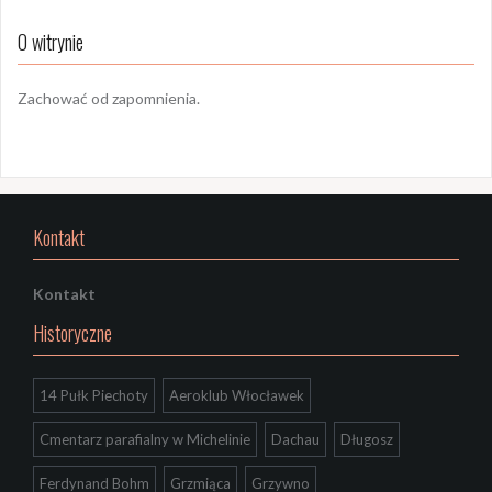
O witrynie
Zachować od zapomnienia.
Kontakt
Kontakt
Historyczne
14 Pułk Piechoty
Aeroklub Włocławek
Cmentarz parafialny w Michelinie
Dachau
Długosz
Ferdynand Bohm
Grzmiąca
Grzywno