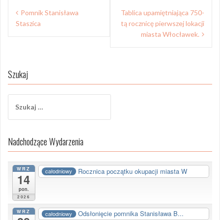
Nawigacja
Pomnik Stanisława
Tablica upamiętniająca 750-
wpisu
Staszica
tą rocznicę pierwszej lokacji
miasta Włocławek.
Szukaj
Szukaj:
Nadchodzące Wydarzenia
WRZ
Rocznica początku okupacji miasta W
całodniowy
14
pon.
2026
WRZ
Odsłonięcie pomnika Stanisława B...
całodniowy