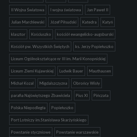
II Wojna Światowa
I wojna światowa
Jan Paweł II
Julian Marchlewski
Józef Piłsudski
Katedra
Katyń
klasztor
Kościuszko
kościół ewangelicko-augsburski
Kościół pw. Wszystkich Świętych
ks. Jerzy Popiełuszko
Liceum Ogólnokształcące nr III im. Marii Konopnickiej
Liceum Ziemi Kujawskiej
Ludwik Bauer
Mauthausen
Michał Kozal
Migdalszczyzna
Obrońcy Wisły
parafia Najświętszego Zbawiciela
Pius XI
Pińczata
Polska Niepodległa
Popiełuszko
Port Lotniczy im.Stanisława Skarżyńskiego
Powstanie styczniowe
Powstanie warszawskie