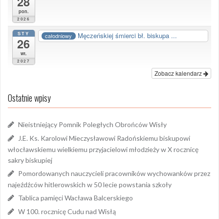
28
pon.
2026
STY
Męczeńskiej śmierci bł. biskupa ...
całodniowy
26
wt.
2027
Zobacz kalendarz
Ostatnie wpisy
Nieistniejący Pomnik Poległych Obrońców Wisły
J.E. Ks. Karolowi Mieczysławowi Radońskiemu biskupowi
włocławskiemu wielkiemu przyjacielowi młodzieży w X rocznicę
sakry biskupiej
Pomordowanych nauczycieli pracowników wychowanków przez
najeźdźców hitlerowskich w 50 lecie powstania szkoły
Tablica pamięci Wacława Balcerskiego
W 100. rocznicę Cudu nad Wisłą