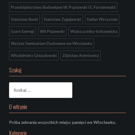
Przedsiębiorstwo Budowlane W. Popławski i E. Fürstenwald
Stanisław Bechi
Stanisław Zagajewski
Stefan Wyszyński
Szare Szeregi
Wit Płażewski
Wojna polsko-bolszewicka
Wyższe Seminarium Duchowne we Włocławku
Włodzimierz Gniazdowski
Zdzisław Arentowicz
Szukaj
Szukaj:
O witrynie
Próba zebrania wszystkich miejsc pamięci we Włocławku.
Kategorie