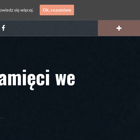
owiedz się więcej.
Ok, rozumiem
Facebook
pamięci we