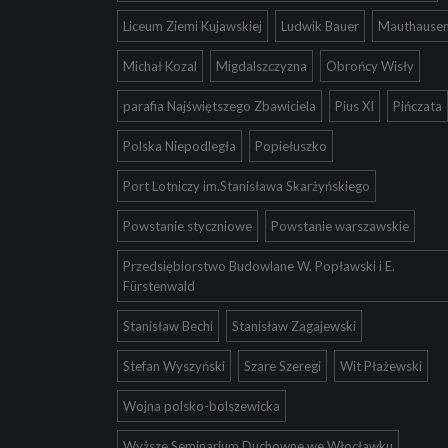
Liceum Ziemi Kujawskiej
Ludwik Bauer
Mauthause
Michał Kozal
Migdalszczyzna
Obrońcy Wisły
parafia Najświętszego Zbawiciela
Pius XI
Pińczata
Polska Niepodległa
Popiełuszko
Port Lotniczy im.Stanisława Skarżyńskiego
Powstanie styczniowe
Powstanie warszawskie
Przedsiębiorstwo Budowlane W. Popławski i E.
Fürstenwald
Stanisław Bechi
Stanisław Zagajewski
Stefan Wyszyński
Szare Szeregi
Wit Płażewski
Wojna polsko-bolszewicka
Wyższe Seminarium Duchowne we Włocławku