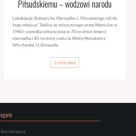
Piłsudskiemu – wodzowi narodu
Lokalizacja: Bulwary im. Marszałka J. Piłsudskiego Idź do
tego miejsca! Tablice ze zniszczonego przez Niemców w
1940 r. pomnika odtworzona w 70 rocznice śmierci
marszałka i 85 rocznicę cudu na Wisłą Mieszkańcy
Włocławka 11 listopada
Czytaj dalej
tegorie
Bez kategorii