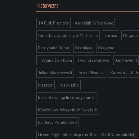
Historyczne
14 Pułk Piechoty
Aeroklub Włocławek
Cmentarz parafialny w Michelinie
Dachau
Długosz
Ferdynand Bohm
Grzmiąca
Grzywno
II Wojna Światowa
I wojna światowa
Jan Paweł II
Julian Marchlewski
Józef Piłsudski
Katedra
Kat
klasztor
Kościuszko
kościół ewangelicko-augsburski
Kościół pw. Wszystkich Świętych
ks. Jerzy Popiełuszko
Liceum Ogólnokształcące nr III im. Marii Konopnickiej