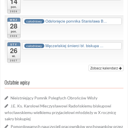
14
pon.
2026
WRZ
Odsłonięcie pomnika Stanisława B...
całodniowy
28
pon.
2026
STY
Męczeńskiej śmierci bł. biskupa ...
całodniowy
26
wt.
2027
Zobacz kalendarz
Ostatnie wpisy
Nieistniejący Pomnik Poległych Obrońców Wisły
J.E. Ks. Karolowi Mieczysławowi Radońskiemu biskupowi
włocławskiemu wielkiemu przyjacielowi młodzieży w X rocznicę
sakry biskupiej
Pomordowanych nauczycieli pracowników wychowanków przez