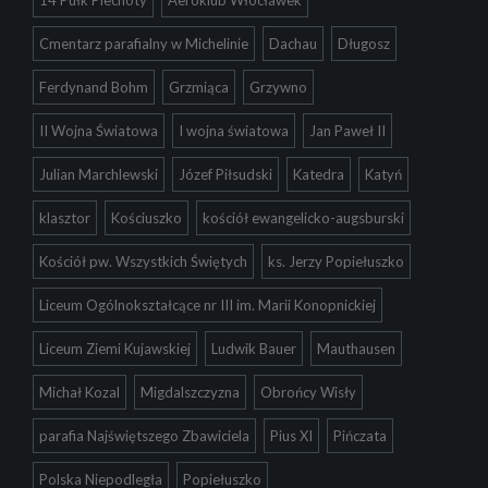
Cmentarz parafialny w Michelinie
Dachau
Długosz
Ferdynand Bohm
Grzmiąca
Grzywno
II Wojna Światowa
I wojna światowa
Jan Paweł II
Julian Marchlewski
Józef Piłsudski
Katedra
Katyń
klasztor
Kościuszko
kościół ewangelicko-augsburski
Kościół pw. Wszystkich Świętych
ks. Jerzy Popiełuszko
Liceum Ogólnokształcące nr III im. Marii Konopnickiej
Liceum Ziemi Kujawskiej
Ludwik Bauer
Mauthausen
Michał Kozal
Migdalszczyzna
Obrońcy Wisły
parafia Najświętszego Zbawiciela
Pius XI
Pińczata
Polska Niepodległa
Popiełuszko