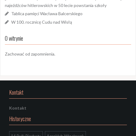
najeźdźców hitlerowskich w 50 lecie powstania szkoły
Tablica pamięci Wacława Balcerskiego
W 100. rocznicę Cudu nad Wisłą
O witrynie
Zachować od zapomnienia.
Kontakt
Kontakt
Historyczne
14 Pułk Piechoty
Aeroklub Włocławek