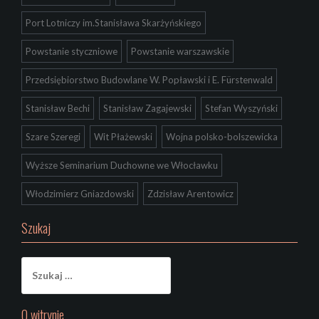
Port Lotniczy im.Stanisława Skarżyńskiego
Powstanie styczniowe
Powstanie warszawskie
Przedsiębiorstwo Budowlane W. Popławski i E. Fürstenwald
Stanisław Bechi
Stanisław Zagajewski
Stefan Wyszyński
Szare Szeregi
Wit Płażewski
Wojna polsko-bolszewicka
Wyższe Seminarium Duchowne we Włocławku
Włodzimierz Gniazdowski
Zdzisław Arentowicz
Szukaj
Szukaj:
O witrynie