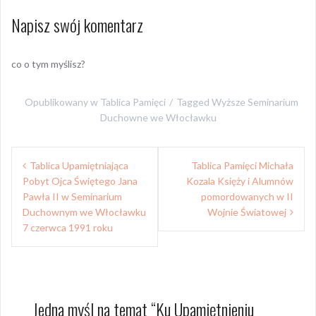
Napisz swój komentarz
co o tym myślisz?
Opublikowany w
Tablica Pamięci
Tagged
Wyższe Seminarium
Duchowne we Włocławku
Nawigacja
Tablica Upamiętniająca
Tablica Pamięci Michała
wpisu
Pobyt Ojca Świętego Jana
Kozala Księży i Alumnów
Pawła II w Seminarium
pomordowanych w II
Duchownym we Włocławku
Wojnie Światowej
7 czerwca 1991 roku
Jedna myśl na temat “
Ku Upamiętnieniu