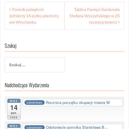
Nawigacja
Pomnik poległych
Tablica Pamięci Kardynała
wpisu
żołnierzy 14 pułku piechoty
Stefana Wyszyńskiego w 25
we Włocławku
rocznicę śmierci
Szukaj
Szukaj:
Nadchodzące Wydarzenia
WRZ
Rocznica początku okupacji miasta W
całodniowy
14
pon.
2026
WRZ
Odsłonięcie pomnika Stanisława B...
całodniowy