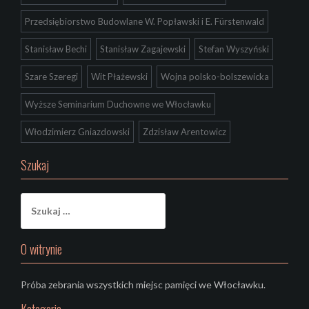
Przedsiębiorstwo Budowlane W. Popławski i E. Fürstenwald
Stanisław Bechi
Stanisław Zagajewski
Stefan Wyszyński
Szare Szeregi
Wit Płażewski
Wojna polsko-bolszewicka
Wyższe Seminarium Duchowne we Włocławku
Włodzimierz Gniazdowski
Zdzisław Arentowicz
Szukaj
Szukaj:
O witrynie
Próba zebrania wszystkich miejsc pamięci we Włocławku.