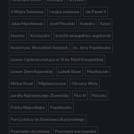
II Wojna Światowa
I wojna światowa
Jan Paweł II
Julian Marchlewski
Józef Piłsudski
Katedra
Katyń
klasztor
Kościuszko
kościół ewangelicko-augsburski
Kościół pw. Wszystkich Świętych
ks. Jerzy Popiełuszko
Liceum Ogólnokształcące nr III im. Marii Konopnickiej
Liceum Ziemi Kujawskiej
Ludwik Bauer
Mauthausen
Michał Kozal
Migdalszczyzna
Obrońcy Wisły
parafia Najświętszego Zbawiciela
Pius XI
Pińczata
Polska Niepodległa
Popiełuszko
Port Lotniczy im.Stanisława Skarżyńskiego
Powstanie styczniowe
Powstanie warszawskie