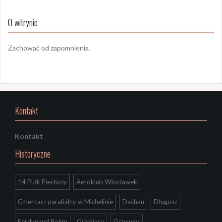
O witrynie
Zachować od zapomnienia.
Kontakt
Kontakt
Historyczne
14 Pułk Piechoty
Aeroklub Włocławek
Cmentarz parafialny w Michelinie
Dachau
Długosz
Ferdynand Bohm
Grzmiąca
Grzywno