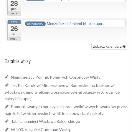
28
pon.
2026
STY
Męczeńskiej śmierci bł. biskupa ...
całodniowy
26
wt.
2027
Zobacz kalendarz
Ostatnie wpisy
Nieistniejący Pomnik Poległych Obrońców Wisły
J.E. Ks. Karolowi Mieczysławowi Radońskiemu biskupowi
włocławskiemu wielkiemu przyjacielowi młodzieży w X rocznicę
sakry biskupiej
Pomordowanych nauczycieli pracowników wychowanków przez
najeźdźców hitlerowskich w 50 lecie powstania szkoły
Tablica pamięci Wacława Balcerskiego
W 100. rocznicę Cudu nad Wisłą