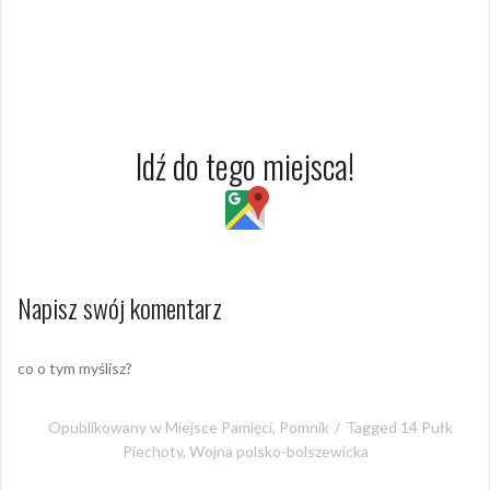
Idź do tego miejsca!
Napisz swój komentarz
co o tym myślisz?
Opublikowany w
Miejsce Pamięci
,
Pomnik
Tagged
14 Pułk
Piechoty
,
Wojna polsko-bolszewicka