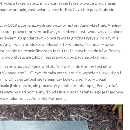
 wytrwali, a także waleczni, wyróżniali się także w walce z Indianami.
wpadł w pułapkę zastawioną przez Indian. Czyn ten przypisuje się
w 1619 r. zorganizowali pierwszy w historii Ameryki strajk. Anglicy
h oraz prawa reprezentacji w zgromadzeniu ustawodawczym kolonii
, nad życiem gospodarczym kolonii zawisła groźba kryzysu. Polacy mieli
do Anglii wielu produktów. Musiał interweniować Londyn – uznał
rzyuczenie do rzemieślniczego fachu także innych osadników. Polacy
li prawo głosu, ale zdobyli też prawo do posiadania własności.
o na pewno, że Zbigniew Stefański wrócił do Europy i osiadł w
 handlarza”. – O tym, że taka praca istnieje, wyszło na jaw już po II
w Chicago zgłosił się tajemniczy kolekcjoner, który chciał
akcji nie doszło, ale pracownicy zdołali zrobić kopię „Pamiętnika”.
k przeważa pogląd odmienny. To właśnie praca Stefańskiego jest jednym
olacy kolonizujący Amerykę Północną.