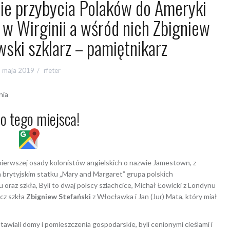
cie przybycia Polaków do Ameryki
w Wirginii a wśród nich Zbigniew
ski szklarz – pamiętnikarz
 maja 2019
rfeter
nia
do tego miejsca!
 pierwszej osady kolonistów angielskich o nazwie Jamestown, z
a brytyjskim statku „Mary and Margaret” grupa polskich
 oraz szkła, Byli to dwaj polscy szlachcice, Michał Łowicki z Londynu
acz szkła
Zbigniew Stefański
z Włocławka i Jan (Jur) Mata, który miał
tawiali domy i pomieszczenia gospodarskie, byli cenionymi cieślami i