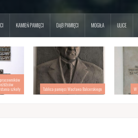
CI
KAMIEŃ PAMIĘCI
DĄB PAMIĘCI
MOGIŁA
ULICE
 pracowników
jeźdźców
stania szkoły
Tablica pamięci Wacława Balcerskiego
W 