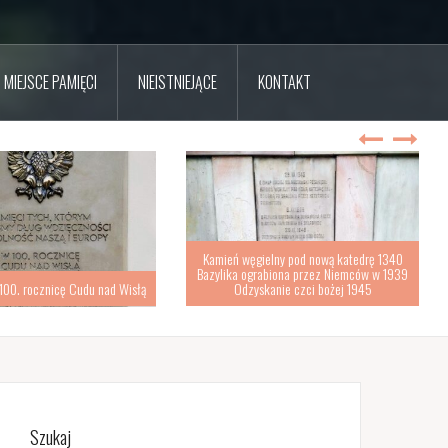
MIEJSCE PAMIĘCI
NIEISTNIEJĄCE
KONTAKT
Kamień węgielny pod nową katedrę 1340
Bazylika ograbiona przez Niemców w 1939
100. rocznicę Cudu nad Wisłą
Odzyskanie czci bożej 1945
Szukaj