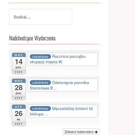
Szukaj:
Nadchodzące Wydarzenia
WRZ
Rocznica początku
całodniowy
14
okupacji miasta W
pon.
2026
WRZ
Odsłonięcie pomnika
całodniowy
28
Stanisława B...
pon.
2026
STY
Męczeńskiej śmierci bł.
całodniowy
26
biskupa ...
wt.
2027
Zobacz kalendarz