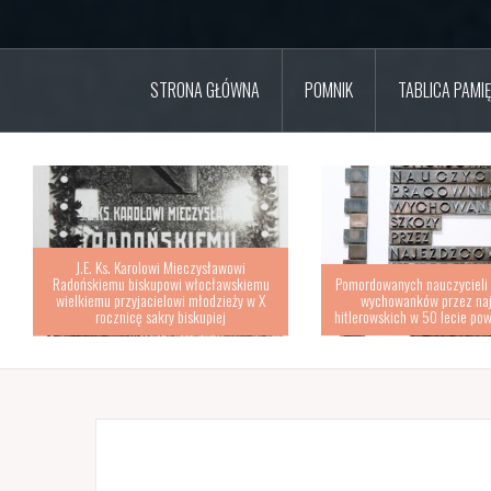
STRONA GŁÓWNA
POMNIK
TABLICA PAMIĘ
J.E. Ks. Karolowi Mieczysławowi
Radońskiemu biskupowi włocławskiemu
Pomordowanych nauczycieli
wielkiemu przyjacielowi młodzieży w X
wychowanków przez na
rocznicę sakry biskupiej
hitlerowskich w 50 lecie pow