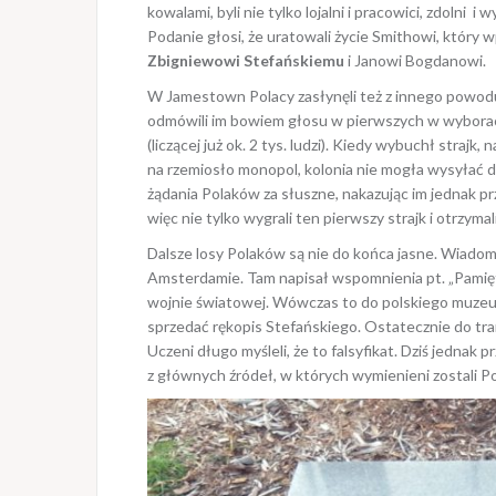
kowalami, byli nie tylko lojalni i pracowici, zdolni i
Podanie głosi, że uratowali życie Smithowi, który 
Zbigniewowi Stefańskiemu
i Janowi Bogdanowi.
W Jamestown Polacy zasłynęli też z innego powodu: 
odmówili im bowiem głosu w pierwszych w wyborac
(liczącej już ok. 2 tys. ludzi). Kiedy wybuchł strajk
na rzemiosło monopol, kolonia nie mogła wysyłać 
żądania Polaków za słuszne, nakazując im jednak p
więc nie tylko wygrali ten pierwszy strajk i otrzyma
Dalsze losy Polaków są nie do końca jasne. Wiadom
Amsterdamie. Tam napisał wspomnienia pt. „Pamiętnik
wojnie światowej. Wówczas to do polskiego muzeum 
sprzedać rękopis Stefańskiego. Ostatecznie do trans
Uczeni długo myśleli, że to falsyfikat. Dziś jedna
z głównych źródeł, w których wymienieni zostali P