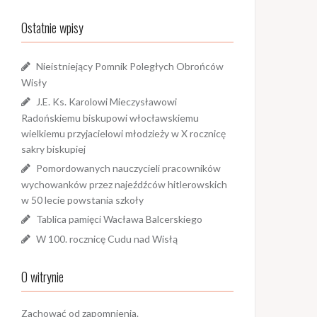
Ostatnie wpisy
Nieistniejący Pomnik Poległych Obrońców
Wisły
J.E. Ks. Karolowi Mieczysławowi
Radońskiemu biskupowi włocławskiemu
wielkiemu przyjacielowi młodzieży w X rocznicę
sakry biskupiej
Pomordowanych nauczycieli pracowników
wychowanków przez najeźdźców hitlerowskich
w 50 lecie powstania szkoły
Tablica pamięci Wacława Balcerskiego
W 100. rocznicę Cudu nad Wisłą
O witrynie
Zachować od zapomnienia.