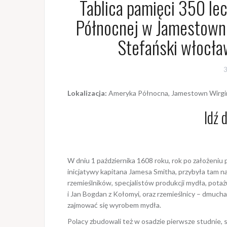
Tablica pamięci 350 le
Północnej w Jamestown 
Stefański włocław
3
Lokalizacja:
Ameryka Północna, Jamestown Wirgi
Idź 
W dniu 1 października 1608 roku, rok po założeniu
inicjatywy kapitana Jamesa Smitha, przybyła tam n
rzemieślników, specjalistów produkcji mydła, potażu
i Jan Bogdan z Kołomyi, oraz rzemieślnicy – dmuch
zajmować się wyrobem mydła.
Polacy zbudowali też w osadzie pierwsze studnie, s